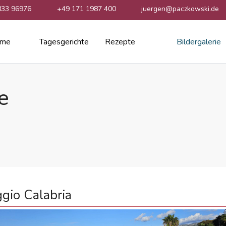
833 96976
+49 171 1987 400
juergen@paczkowski.de
me
Tagesgerichte
Rezepte
Bildergalerie
e
gio Calabria