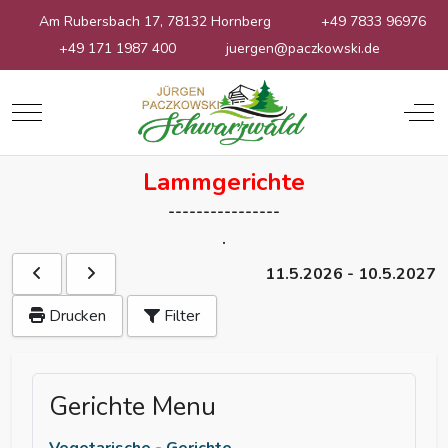
Am Rubersbach 17, 78132 Hornberg
+49 7833 96976
+49 171 1987 400
juergen@paczkowski.de
Mobile Menu Toggle
Off
Lammgerichte
----------------
.
11.5.2026
-
10.5.2027
Drucken
Filter
Gerichte Menu
Vegetarische - Gerichte